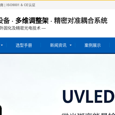
ISO9001 & CE认证
备 ·
多维调整架
· 精密对准耦合系统
紫外固化及精密光电技术 —
选型手册
新闻资讯
案例展示