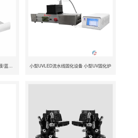
6/8/10/12寸UVLED解胶机 晶圆/UV膜/蓝膜/芯片/半导体uv解胶机
小型UVLED流水线固化设备 小型UV固化炉