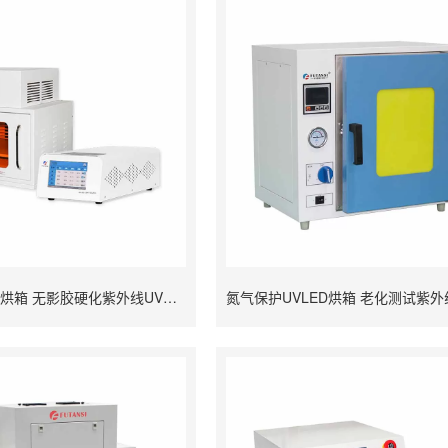
实验室UVLED烘箱 无影胶硬化紫外线UV烘干设备