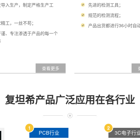
发导入生产，制定严格生产工
先进的检测工具；
；
规范的检测流程；
求精工，一丝不苟；
产品出货都进行36小时自
严谨、专注渗透于产品的每一个
节
查看更多
复坦希产品广泛应用在各行业
1
2
PCB行业
3C电子行