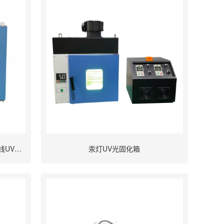
氮气保护UVLED烘箱 老化测试紫外线UV固化箱
汞灯UV光固化箱