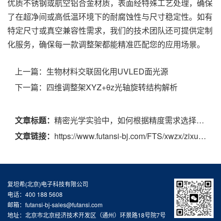
优质不锈钢或航空铝合金材质，表面经特殊工艺处理，确保
了在超净间或高低温环境下的耐腐蚀性与尺寸稳定性。如有
特定尺寸或真空兼容性需求，我们的技术团队还可提供定制
化服务，确保每一款调整架都能精准匹配您的应用场景。
上一篇：
生物材料交联固化用UVLED面光源
下一篇：
四维调整架XYZ+θz光轴旋转结构解析
文章标题：
精密光学实验中，如何根据精度需求选择合适维度的调整架？
文章链接：
https://www.futansi-bj.com/FTS/xwzx/zixun/1278.html
复坦希(北京)电子科技有限公司
电话：400 188 5608
邮箱：futansi-bj-sales@futansi.com
地址：北京市北京经济技术开发区（通州）环景路18号院7号