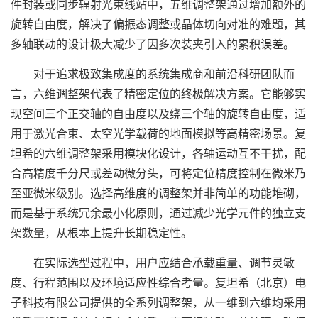
件封装或同步辐射光束线站中，五维调整架通过增加额外的
旋转自由度，解决了偏振态调整或晶体切向对准的难题，其
多轴联动的设计极大减少了因多次装夹引入的累积误差。
对于追求极致集成度的系统集成商和前沿科研团队而
言，六维调整架代表了精密定位的终极解决方案。它能够实
现空间三个正交轴的自由度以及绕三个轴的旋转自由度，适
用于激光合束、太空光学载荷的地面模拟等高精密场景。复
坦希的六维调整架采用模块化设计，各轴运动互不干扰，配
合高精度千分尺或差动微分头，可将定位精度控制在微米乃
至亚微米级别。选择高维度的调整架并非简单的功能堆砌，
而是基于系统冗余最小化原则，通过减少光学元件的独立支
架数量，从根本上提升长期稳定性。
在实际选型过程中，用户应结合承载重量、调节灵敏
度、行程范围以及环境适应性综合考量。复坦希（北京）电
子科技有限公司提供的全系列调整架，从一维到六维均采用