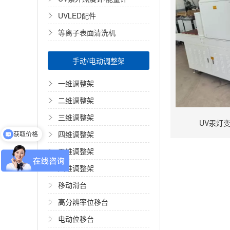
UVLED配件
等离子表面清洗机
手动/电动调整架
一维调整架
二维调整架
三维调整架
UV汞灯变
四维调整架
获取价格
五维调整架
六维调整架
移动滑台
高分辨率位移台
电动位移台