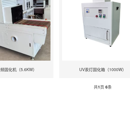
频固化机（5.6KW）
UV汞灯固化箱（1000W）
共
1
页
6
条