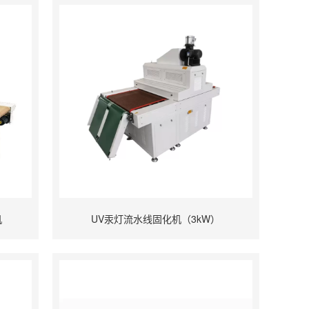
机
UV汞灯流水线固化机（3kW）