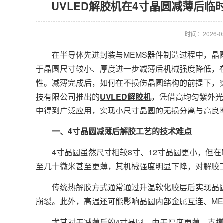
UVLED解胶机在4寸晶圆减薄后
时间：2026-05-
在半导体先进封装与MEMS器件制造过程中，晶圆
于晶圆尺寸较小、厚度进一步减薄后机械强度降低，
性。减薄完成后，如何在不损伤晶圆结构的前提下，
技有限公司推出的
UVLED解胶机
，凭借高均匀紫外光
中得到广泛应用，实现小尺寸晶圆的无损分离与高良
一、4寸晶圆减薄后解胶工艺的技术难点
4寸晶圆虽然尺寸相较8寸、12寸晶圆更小，但在
至几十微米甚至更薄，其机械强度明显下降，对解胶
传统热解胶方式通常通过升温软化胶层后实现晶圆
崩裂。此外，高温还可能影响晶圆内部金属互连、ME
尤其对于减薄后的4寸晶圆，由于厚度更薄、支撑