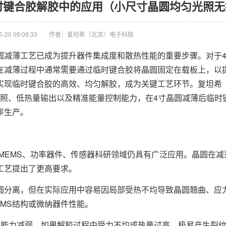
临时键合胶解胶中的应用（小尺寸晶圆均匀光照
20 09:09:33
作者：复坦希（北京）电子科技
减薄工艺已成为提升器件集成度和散热性能的重要步骤。对于4
在减薄过程中通常需要通过临时键合胶将晶圆固定在载板上，以
实现临时键合胶的高效、均匀解胶，成为关键工艺环节。复坦希
照、低热量输出以及精准能量控制能力，在4寸晶圆减薄后临时
率生产。
MEMS、功率器件、传感器科研领域仍具有广泛应用。晶圆在减
工艺提出了更高要求。
分离，但在实际应用中容易因局部受热不均导致晶圆翘曲、应
MS结构或微纳器件性能。
能力减弱，如果解胶过程中受力不均或热量过高，极易产生裂纹