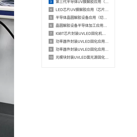
第三代半导体UV膜解胶应用（碳化硅晶圆低损伤解胶工艺）
3
LED芯片UV膜解胶应用（芯片蓝膜低应力分离处理）
4
半导体晶圆解胶设备应用（切割膜UV解胶辅助芯片安全取片）
5
晶圆解胶设备半导体加工应用（UV膜照射降低粘性实现晶圆无损分
6
IGBT芯片封装UVLED固化机应用（Die Attach胶
7
功率器件封装UVLED固化应用（IGBT芯片与散热基板稳定粘
8
功率器件封装UVLED固化应用有哪些优势？IGBT芯片与散热
9
光模块封装UVLED面光源固化应用（光器件胶水批量快速UV固
10