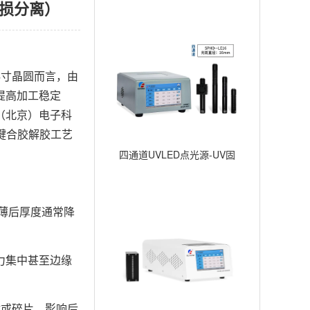
无损分离）
寸晶圆而言，由
提高加工稳定
（北京）电子科
键合胶解胶工艺
四通道UVLED点光源-UV固
化点照射-∅16mm
薄后厚度通常降
力集中甚至边缘
或碎片，影响后