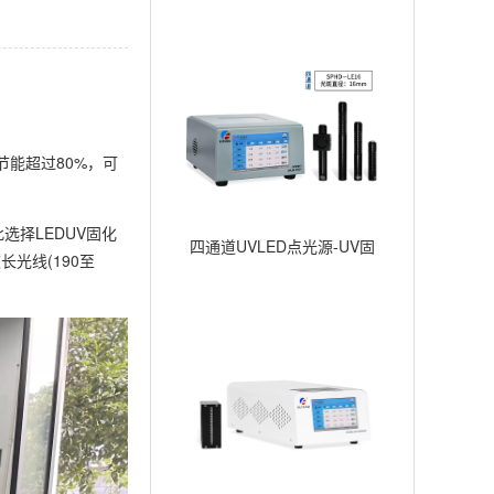
节能超过80%，可
择LEDUV固化
四通道UVLED点光源-UV固
光线(190至
化点照射-∅16mm