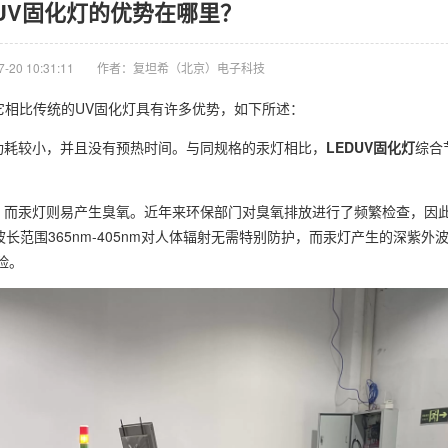
DUV固化灯的优势在哪里？
20 10:31:11
作者：复坦希（北京）电子科技
它相比传统的UV固化灯具有许多优势，如下所述：
功耗较小，并且没有预热时间。与同规格的汞灯相比，
LEDUV固化灯
综合
，而汞灯则易产生臭氧。近年来环保部门对臭氧排放进行了频繁检查，因此选
范围365nm-405nm对人体辐射无需特别防护，而汞灯产生的深紫外波长
险。