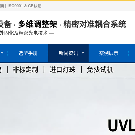
ISO9001 & CE认证
备 ·
多维调整架
· 精密对准耦合系统
紫外固化及精密光电技术 —
选型手册
新闻资讯
案例展示