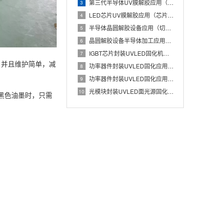
第三代半导体UV膜解胶应用（碳化硅晶圆低损伤解胶工艺）
3
LED芯片UV膜解胶应用（芯片蓝膜低应力分离处理）
4
半导体晶圆解胶设备应用（切割膜UV解胶辅助芯片安全取片）
5
晶圆解胶设备半导体加工应用（UV膜照射降低粘性实现晶圆无损分
6
IGBT芯片封装UVLED固化机应用（Die Attach胶
7
，并且维护简单，减
功率器件封装UVLED固化应用（IGBT芯片与散热基板稳定粘
8
功率器件封装UVLED固化应用有哪些优势？IGBT芯片与散热
9
光模块封装UVLED面光源固化应用（光器件胶水批量快速UV固
10
黑色油墨时，只需