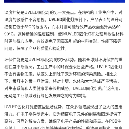
温度控制是UVLED固化灯的另一大亮点。在精密的工业生产中，对
温度的敏感性不容忽视。
UVLED固化灯
照射下，产品表面的温升可
控制在低于5°C的范围内，而汞灯则可能导致产品表面温升高达60-
90°C。这种精确的温度控制，使得UVLED固化灯在处理热敏性材料
时更加得心应手，有效避免了因高温引起的材料变形、性能下降等
问题，保障了产品的质量和稳定性。
环保性能更是UVLED固化灯的突出优势。随着全球对环境保护的重
视程度不断提高，工业生产中的环保要求日益严格。UVLED固化灯
不含有害物质汞，从源头上消除了汞对环境的污染风险。相比之
下，汞灯中的汞一旦泄漏，将对土壤、水体和大气造成严重污染，
对生态系统和人类健康带来长期威胁。UVLED固化灯的广泛应用，
无疑是工业领域践行绿色发展理念的有力举措。
UVLED固化灯凭借这些显著优势，在众多领域展现出了巨大的应用
潜力。在电子零件制造中，它为精密电子元件的封装和固定提供了
高效、可靠的解决方案，确保了电子产品的性能和质量。在PCB生
产线上，UVLED固化灯能够快速固化线路板上的油墨和胶水，提高