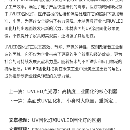
了生产效率，满足了电子产品快速迭代的需求。医疗领域同样受益
于UVLED固化灯，医疗器械的粘接和涂层处理在它的照射下更加精
准、牢固，为医疗安全提供了有力保障。木制家具行业也因UVLED
固化灯的出现而焕发出新的活力，木材表面的UV涂层固化效果更
佳，不仅提升了家具的美观度，还增强了其耐用性。
UVLED固化灯正以其高效、节能、环保的特性，深刻改变着工业制
造的面貌。它不仅为企业带来了更高的生产效率和经济效益，更为
社会的可持续发展贡献着力量。随着技术的不断进步和应用领域的
持续拓展，
UVLED固化灯
必将在未来工业中扮演更加重要的角色，
成为推动制造业绿色转型的关键力量。
上一篇：
UVLED点光源：高精度工业固化的核心利器
下一篇：
桌面式UV固化机：小身材大能量，重新定义高效光固化新标准
文章标题：
UV固化灯和UVLED固化灯的区别
文章链接：
https://www.futansi-bj.com/FTS/xwzx/961.html