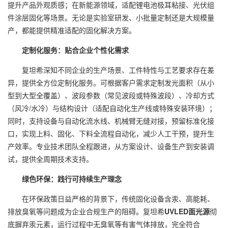
提升产品外观质感；在新能源领域，适配锂电池极耳粘接、光伏组
件涂层固化等场景。无论是实验室研发、小批量定制还是大规模量
产，都能提供精准适配的固化解决方案。
定制化服务：贴合企业个性化需求
复坦希深知不同企业的生产场景、工件特性与工艺要求存在差
异，提供全方位定制化服务。可根据客户需求定制发光面积（从小
型到大型全覆盖）、波段参数（常见波段或特殊波段）、冷却方式
（风冷/水冷）与结构设计（适配自动化生产线或特殊安装环境）；
同时，支持设备与自动化流水线、机械臂无缝对接，预留标准化接
口，实现上料、固化、下料全流程自动化，减少人工干预，提升生
产效率。专业技术团队全程跟进，从方案设计、设备生产到安装调
试，提供全周期技术支持。
绿色环保：践行可持续生产理念
在环保政策日益严格的背景下，传统固化设备含汞、高能耗、
排放臭氧等问题成为企业合规生产的阻碍。复坦希
UVLED面光源
彻
底摒弃汞元素，运行过程中无臭氧等有害气体排放，完全符合