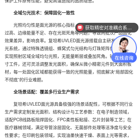
保护工件原有性能，避免高温造成的品质隐患。
全域匀光技术：保障固化一致性
光照均匀性是面光源的核心指标，传统面光源常出现中心光强
获取精密对准耦合系统技术方案
过高、边缘能量不足、存在光斑死角等问题，导致同批次产品固化
效果差异，影响良率。复坦希UVLED面光源搭载自主研发的光学匀
光系统，通过特殊透镜组、蜂窝式匀光结构与灯珠矩阵优化设计，
实现照射区域全域均匀光照，无能量断层或叠加死角。针对不同尺
寸工件，还可灵活调整发光面积，确保从微小精密元件到大面积板
材，每一处固化区域都能获得一致的光照能量，彻底解决“局部固化
不彻底”的行业难题。
全场景适配：覆盖多行业生产需求
复坦希UVLED面光源具备极强的场景适配性，可根据不同行业
生产需求定制发光面积、结构设计与工艺参数：在电子制造领域，
适配PCB线路板阻焊固化、FPC柔性板粘接、芯片封装等工艺；在
医疗器械领域，满足导管涂层固化、无菌部件处理等洁净度与安全
性要求；在印刷包装领域，实现油墨快速干燥、表面上光等需求，