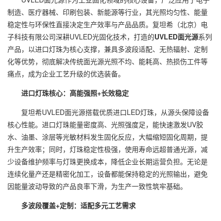
制造、医疗器械、印刷包装、新能源等行业，其光照均匀性、能量
稳定性与环保性直接决定生产效率与产品品质。复坦希（北京）电
子科技有限公司深耕UVLED光固化技术，打造的
UVLED面光源
系列
产品，以进口灯珠为核心支撑，兼具多波段适配、无热辐射、定制
化等优势，彻底解决传统面光源光照不均、能耗高、热损伤工件等
痛点，成为企业工艺升级的优选装备。
进口灯珠核心：高能强照+长效稳定
复坦希UVLED面光源搭载优质进口LED灯珠，从源头保障设备
核心性能。进口灯珠能量密度高、光照强度足，能快速激发UV胶
水、油墨、涂层等光敏材料发生固化反应，大幅缩短固化周期，提
升生产效率；同时，灯珠稳定性极强，使用寿命远超普通光源，减
少设备维护频率与灯珠更换成本，降低企业长期运营负担。无论是
连续化量产还是精密化加工，设备都能保持稳定的光照输出，避免
因能量波动导致的产品良率下滑，为生产一致性筑牢基础。
多波段覆盖+定制：适配多元工艺需求