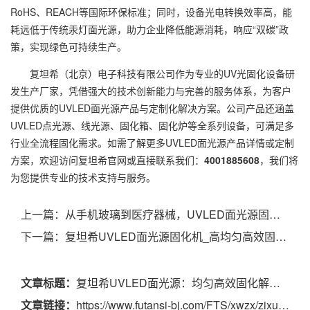
RoHS、REACH等国际环保标准；同时，设备光电转换效率高，能
耗远低于传统汞灯面光源，助力企业降低能源消耗，响应“双碳”政
策，实现绿色可持续生产。
复坦希（北京）电子科技有限公司作为专业的UV光固化设备研
发生产厂家，凭借强大的技术创新能力与完善的服务体系，为客户
提供优质的UVLED面光源产品与定制化解决方案。公司产品还涵盖
UVLED点光源、线光源、固化箱、固化炉等全系列设备，可满足多
行业全流程固化需求。如需了解更多UVLED面光源产品详情或定制
方案，欢迎访问复坦希官网或直接联系我们：
4001885608
，我们将
为您提供专业的技术支持与服务。
上一篇：
从手机玻璃到医疗器械，UVLED面光源固化机的应用有多广？
下一篇：
复坦希UVLED面光源固化机_高均匀高效固化_多行业定制厂家
文章标题：
复坦希UVLED面光源：均匀高效固化解决方案，赋能多行业品质升级
文章链接：
https://www.futansi-bj.com/FTS/xwzx/zixun/1182.html