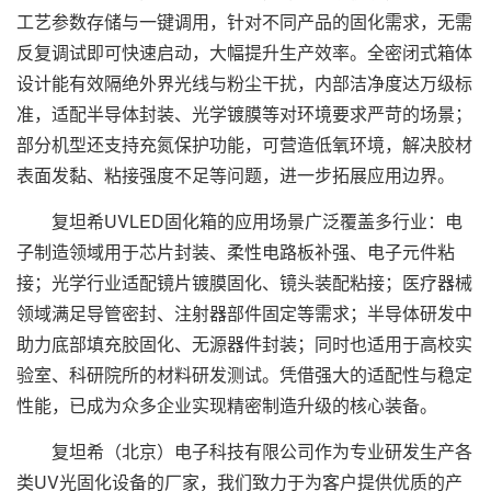
工艺参数存储与一键调用，针对不同产品的固化需求，无需
反复调试即可快速启动，大幅提升生产效率。全密闭式箱体
设计能有效隔绝外界光线与粉尘干扰，内部洁净度达万级标
准，适配半导体封装、光学镀膜等对环境要求严苛的场景；
部分机型还支持充氮保护功能，可营造低氧环境，解决胶材
表面发黏、粘接强度不足等问题，进一步拓展应用边界。
复坦希UVLED固化箱的应用场景广泛覆盖多行业：电
子制造领域用于芯片封装、柔性电路板补强、电子元件粘
接；光学行业适配镜片镀膜固化、镜头装配粘接；医疗器械
领域满足导管密封、注射器部件固定等需求；半导体研发中
助力底部填充胶固化、无源器件封装；同时也适用于高校实
验室、科研院所的材料研发测试。凭借强大的适配性与稳定
性能，已成为众多企业实现精密制造升级的核心装备。
复坦希（北京）电子科技有限公司作为专业研发生产各
类UV光固化设备的厂家，我们致力于为客户提供优质的产