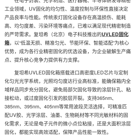
在电子封装、光学制造、医疗器械、半导体研发等精密
工业领域，UV固化的均匀性、温度控制与环保性直接决定
产品良率与性能。传统汞灯固化设备存在高温损伤、能耗
高、均匀度差、污染环境等痛点，已难以满足现代精密制造
的严苛需求。复坦希（北京）电子科技推出的
UVLED固化
箱
，以“低温无损、精准匀光、节能环保、智能适配”为核心
优势，成为各行业精密固化的优选设备，为企业破解生产痛
点、提升核心竞争力提供有力支撑。
复坦希UVLED固化箱搭载进口高密度LED芯片与定制
化匀光光学系统，光照均匀度达行业高标准，能确保箱内全
域样品同步充分固化，避免局部欠固化导致的涂层针孔、粘
接松动，或过度固化引发的胶层开裂。支持365nm、
385nm、395nm、405nm等常用波段灵活选择，可精准匹
配UV胶、光学涂层、油墨、生物耗材等不同光敏材料的固
化需求，无论是电子元件的微小点位粘接，还是大面积涂层
固化，都能实现高效适配，保障产品性能一致性。