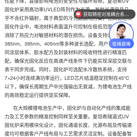
性能下降，直接影响电池的安全性与循环寿命。复坦希UV
固化炉采用高功率UVLED阵列作为光源，发射光谱窄且几
获取精密对准耦合系统技术方案
乎不含红外辐射，属于典型的冷光源固化方案，在高速连续
固化作业中，电池材料表面温升可控制在极低范围内，彻底
消除了热应力对敏感材料的潜在损伤。设备支持365nm、
385nm、395nm、405nm等多种波长选配，用户可根据不
同涂层体系、胶水配方及封装材料的吸收特性进行精准匹
配，确保光固化反应在高速产线条件下仍能实现深层交联与
表干同步完成。同时，固化炉可选配水冷散热系统，支持
7×24小时连续满功率运行，LED芯片结温稳定控制在45℃
以下，确保长周期生产中光强输出无衰减，为锂电池生产线
的高效稳定运行提供坚实保障。
在大规模锂电池生产中，固化炉与自动化产线的集成能
力及工艺参数的精准控制同样至关重要。复坦希隧道式UV
固化炉采用模块化设计，固化通道长度、光源布局及传输速
度均可根据客户产线布局与工艺需求灵活定制。设备配备智