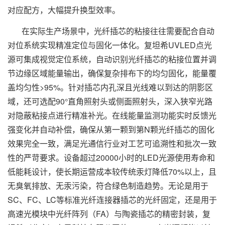
对应配方，大幅提升换型效率。
在实际生产场景中，光纤插芯的粘接往往需要配合自动
对位系统实现精准定位与固化一体化。复坦希UVLED点光
源可集成视觉定位系统，自动识别光纤插芯的粘接位置并调
节边缘区域能量输出，确保复杂排布下的均匀固化，能量覆
盖均匀性>95%。针对插芯内孔深且光线难以到达的阴影区
域，还可选配90°直角照射头或侧面照射头，深入狭窄光路
对隐蔽粘接点进行精准补光。在线能量监测功能实时反馈光
强变化并自动补偿，确保从第一颗到第N颗光纤插芯的固化
效果完全一致，满足光通信行业对工艺可追溯性和批次一致
性的严苛要求。设备超过20000小时的LED光源使用寿命和
低能耗设计，使长期运营成本较传统汞灯降低70%以上，且
无臭氧排放、无汞污染，符合绿色制造趋势。无论是用于
SC、FC、LC等标准光纤连接器插芯的光纤固定，还是用于
高速光模块中光纤阵列（FA）与陶瓷插芯的精密封装，复