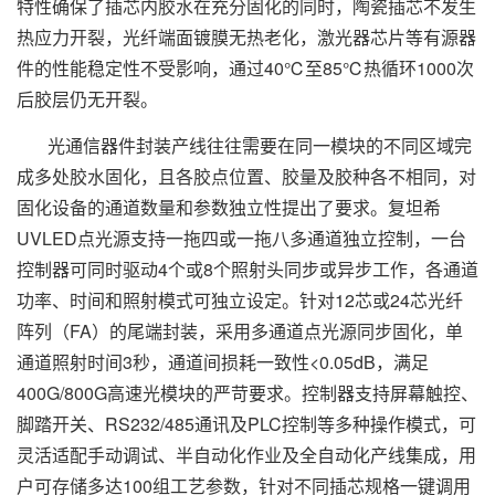
特性确保了插芯内胶水在充分固化的同时，陶瓷插芯不发生
热应力开裂，光纤端面镀膜无热老化，激光器芯片等有源器
件的性能稳定性不受影响，通过40℃至85℃热循环1000次
后胶层仍无开裂。
光通信器件封装产线往往需要在同一模块的不同区域完
成多处胶水固化，且各胶点位置、胶量及胶种各不相同，对
固化设备的通道数量和参数独立性提出了要求。复坦希
UVLED点光源支持一拖四或一拖八多通道独立控制，一台
控制器可同时驱动4个或8个照射头同步或异步工作，各通道
功率、时间和照射模式可独立设定。针对12芯或24芯光纤
阵列（FA）的尾端封装，采用多通道点光源同步固化，单
通道照射时间3秒，通道间损耗一致性<0.05dB，满足
400G/800G高速光模块的严苛要求。控制器支持屏幕触控、
脚踏开关、RS232/485通讯及PLC控制等多种操作模式，可
灵活适配手动调试、半自动化作业及全自动化产线集成，用
户可存储多达100组工艺参数，针对不同插芯规格一键调用