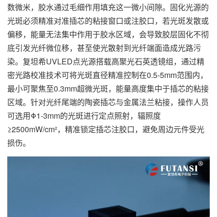
数微米，胶水通过毛细作用填充这一微小间隙。固化光源的
光斑必须精准对准插芯的粘接窗口或注胶口，若光斑发散或
偏移，能量无法集中作用于胶水区域，会导致胶层固化不彻
底引发光纤微位移，甚至使光散射到光纤端面造成光路污
染。复坦希UVLED点光源搭载高聚光石英透镜组，通过精
密光路校准技术可将光斑直径精准控制在0.5-5mm范围内，
最小可聚焦至0.3mm超微光斑，能量高度集中于插芯的粘接
区域。针对光纤尾端的陶瓷插芯与金属法兰粘接，操作人员
可选用Φ1-3mm的光斑进行定点照射，辐照度
≥2500mW/cm²，精准锁定插芯注胶口，避免周边元件受光
损伤。