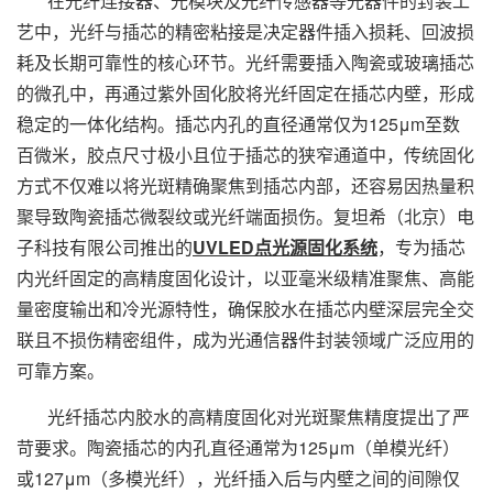
在光纤连接器、光模块及光纤传感器等光器件的封装工
艺中，光纤与插芯的精密粘接是决定器件插入损耗、回波损
耗及长期可靠性的核心环节。光纤需要插入陶瓷或玻璃插芯
的微孔中，再通过紫外固化胶将光纤固定在插芯内壁，形成
稳定的一体化结构。插芯内孔的直径通常仅为125μm至数
百微米，胶点尺寸极小且位于插芯的狭窄通道中，传统固化
方式不仅难以将光斑精确聚焦到插芯内部，还容易因热量积
聚导致陶瓷插芯微裂纹或光纤端面损伤。复坦希（北京）电
子科技有限公司推出的
UVLED点光源固化系统
，专为插芯
内光纤固定的高精度固化设计，以亚毫米级精准聚焦、高能
量密度输出和冷光源特性，确保胶水在插芯内壁深层完全交
联且不损伤精密组件，成为光通信器件封装领域广泛应用的
可靠方案。
光纤插芯内胶水的高精度固化对光斑聚焦精度提出了严
苛要求。陶瓷插芯的内孔直径通常为125μm（单模光纤）
或127μm（多模光纤），光纤插入后与内壁之间的间隙仅