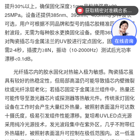
提升30%以上，确保固化深度≥1mm且粘接强度≥20-
获取精密对准耦合系统技术方案
25MPa。设备还提供385nm、395nm、405nm等多种波长
可选，用户可根据不同品牌和型号的插芯胶精准匹配最佳照
射波段，无需为每种胶水更换固化设备。使用365nm点光源
对陶瓷插芯与金属法兰的UV胶进行定点固化，固化时间仅
需2-4秒，插拔力≥8N，振动（10-2000Hz）测试后光功率
漂移<0.1dB。
光纤插芯内的胶水固化对热输入极为敏感。陶瓷插芯虽
具有较好的热稳定性，但局部高温仍可能导致插芯内壁微裂
纹或光纤涂层老化；若插芯固定于金属法兰组件中，热量还
可能传导至激光器芯片或探测器等热敏元件。传统汞灯固化
设备在工作时会产生大量红外热量，被照射表面温升可达数
十摄氏度，极易引发组件性能漂移。复坦希UVLED点光源
采用纯冷光源技术，发光波段集中在紫外区，几乎不附带红
外热辐射，被照射表面温升可控制在极低范围内。这一低温