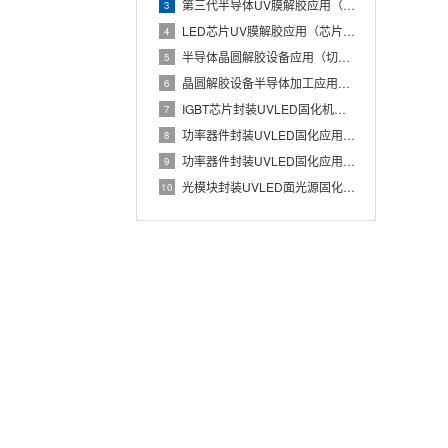
第三代半导体UV膜解胶应用（碳化硅晶圆低损伤解胶工艺）
3
LED芯片UV膜解胶应用（芯片蓝膜低应力分离处理）
4
半导体晶圆解胶设备应用（切割膜UV解胶辅助芯片安全取片）
5
晶圆解胶设备半导体加工应用（UV膜照射降低粘性实现晶圆无损分
6
IGBT芯片封装UVLED固化机应用（Die Attach胶
7
功率器件封装UVLED固化应用（IGBT芯片与散热基板稳定粘
8
功率器件封装UVLED固化应用有哪些优势？IGBT芯片与散热
9
光模块封装UVLED面光源固化应用（光器件胶水批量快速UV固
10