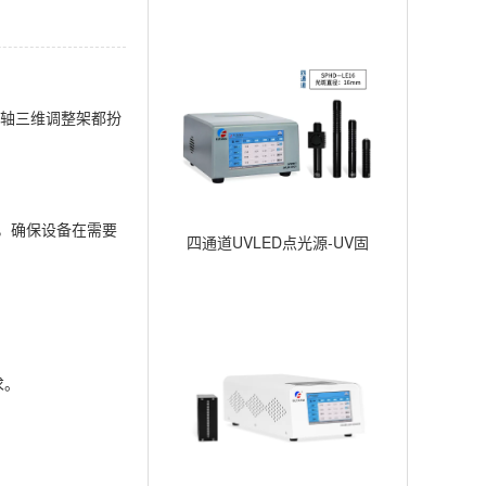
Z轴三维调整架都扮
，确保设备在需要
四通道UVLED点光源-UV固
化点照射-∅16mm
。
求。