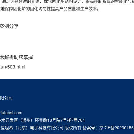
。通过选择合适的光源、优化固化炉结构设计、提高控制系统的智能化与
效地保障固化炉的固化均匀性提高产品质量和生产效率。
用案例分享
技术解析助您掌握
xun/503.html
有限公司
futansi.com
术开发区（通州）环景路18号院7号楼7层704
10-2025 复坦希（北京）电子科技有限公司 版权所有 备案号：
京ICP备20230156