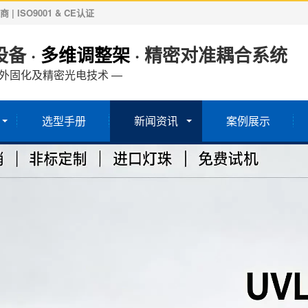
ISO9001 & CE认证
备 ·
多维调整架
· 精密对准耦合系统
紫外固化及精密光电技术 —
选型手册
新闻资讯
案例展示