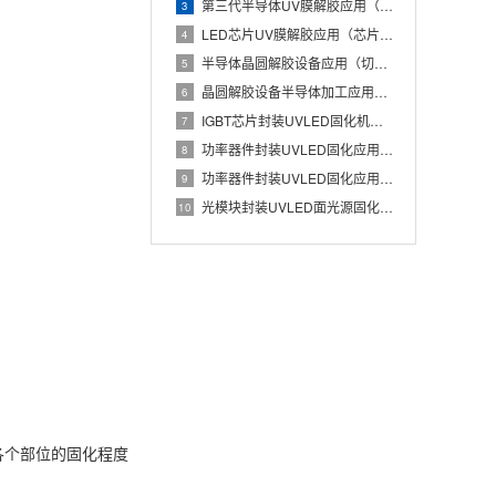
第三代半导体UV膜解胶应用（碳化硅晶圆低损伤解胶工艺）
3
LED芯片UV膜解胶应用（芯片蓝膜低应力分离处理）
4
半导体晶圆解胶设备应用（切割膜UV解胶辅助芯片安全取片）
5
晶圆解胶设备半导体加工应用（UV膜照射降低粘性实现晶圆无损分
6
IGBT芯片封装UVLED固化机应用（Die Attach胶
7
功率器件封装UVLED固化应用（IGBT芯片与散热基板稳定粘
8
功率器件封装UVLED固化应用有哪些优势？IGBT芯片与散热
9
光模块封装UVLED面光源固化应用（光器件胶水批量快速UV固
10
各个部位的固化程度