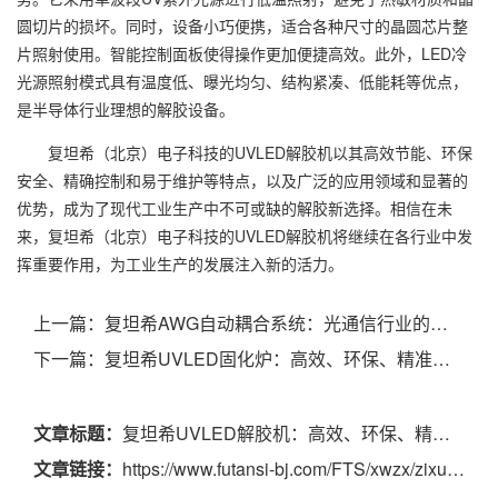
圆切片的损坏。同时，设备小巧便携，适合各种尺寸的晶圆芯片整
片照射使用。智能控制面板使得操作更加便捷高效。此外，LED冷
光源照射模式具有温度低、曝光均匀、结构紧凑、低能耗等优点，
是半导体行业理想的解胶设备。
复坦希（北京）电子科技的UVLED解胶机以其高效节能、环保
安全、精确控制和易于维护等特点，以及广泛的应用领域和显著的
优势，成为了现代工业生产中不可或缺的解胶新选择。相信在未
来，复坦希（北京）电子科技的UVLED解胶机将继续在各行业中发
挥重要作用，为工业生产的发展注入新的活力。
上一篇：
复坦希AWG自动耦合系统：光通信行业的得力助手
下一篇：
复坦希UVLED固化炉：高效、环保、精准的固化新选择
文章标题：
复坦希UVLED解胶机：高效、环保、精确的解胶新选择
文章链接：
https://www.futansi-bj.com/FTS/xwzx/zixun/520.html