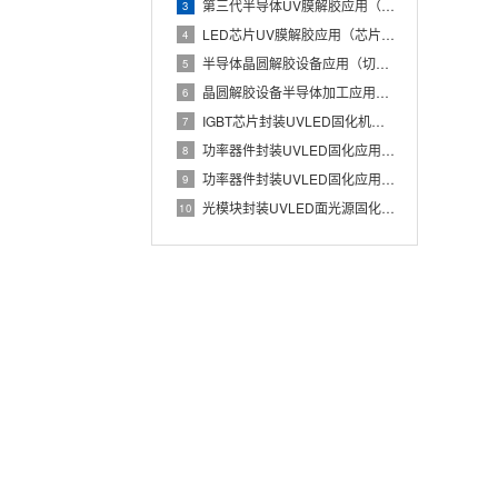
第三代半导体UV膜解胶应用（碳化硅晶圆低损伤解胶工艺）
3
LED芯片UV膜解胶应用（芯片蓝膜低应力分离处理）
4
半导体晶圆解胶设备应用（切割膜UV解胶辅助芯片安全取片）
5
晶圆解胶设备半导体加工应用（UV膜照射降低粘性实现晶圆无损分
6
IGBT芯片封装UVLED固化机应用（Die Attach胶
7
功率器件封装UVLED固化应用（IGBT芯片与散热基板稳定粘
8
功率器件封装UVLED固化应用有哪些优势？IGBT芯片与散热
9
光模块封装UVLED面光源固化应用（光器件胶水批量快速UV固
10