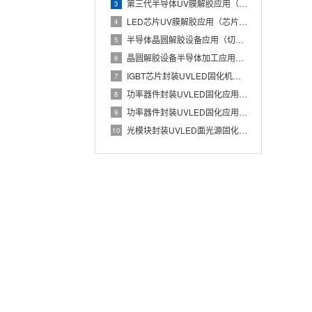
第三代半导体UV膜解胶应用（碳化硅晶圆低损伤解胶工艺）
3
LED芯片UV膜解胶应用（芯片蓝膜低应力分离处理）
4
半导体晶圆解胶设备应用（切割膜UV解胶辅助芯片安全取片）
5
晶圆解胶设备半导体加工应用（UV膜照射降低粘性实现晶圆无损分
6
IGBT芯片封装UVLED固化机应用（Die Attach胶
7
功率器件封装UVLED固化应用（IGBT芯片与散热基板稳定粘
8
功率器件封装UVLED固化应用有哪些优势？IGBT芯片与散热
9
光模块封装UVLED面光源固化应用（光器件胶水批量快速UV固
10