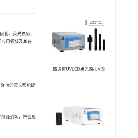
外固化、荧光显影、
要应用领域及其在
四通道UVLED点光源-UV固
化点照射-∅16mm
5nm的波长都能提
了能源消耗，符合现