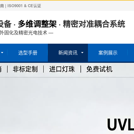
ISO9001 & CE认证
备 ·
多维调整架
· 精密对准耦合系统
紫外固化及精密光电技术 —
选型手册
新闻资讯
案例展示