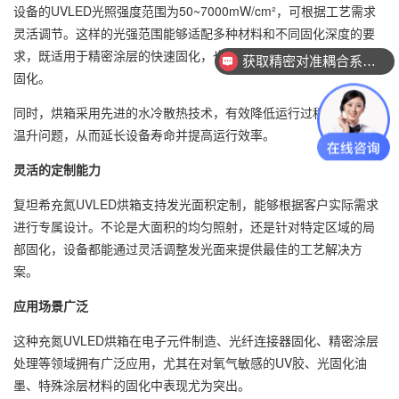
设备的UVLED光照强度范围为50~7000mW/cm²，可根据工艺需求
灵活调节。这样的光强范围能够适配多种材料和不同固化深度的要
求，既适用于精密涂层的快速固化，也能满足复杂多层材料的深度
获取精密对准耦合系统技术方案
固化。
同时，烘箱采用先进的水冷散热技术，有效降低运行过程中设备的
温升问题，从而延长设备寿命并提高运行效率。
灵活的定制能力
复坦希充氮UVLED烘箱支持发光面积定制，能够根据客户实际需求
进行专属设计。不论是大面积的均匀照射，还是针对特定区域的局
部固化，设备都能通过灵活调整发光面来提供最佳的工艺解决方
案。
应用场景广泛
这种充氮UVLED烘箱在电子元件制造、光纤连接器固化、精密涂层
处理等领域拥有广泛应用，尤其在对氧气敏感的UV胶、光固化油
墨、特殊涂层材料的固化中表现尤为突出。