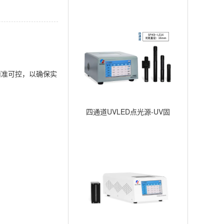
精准可控，以确保实
四通道UVLED点光源-UV固
化点照射-∅16mm