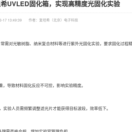
希UVLED固化箱，实现高精度光固化实验
17 13:49:39
作者：复坦希（北京）电子科技
日常需对光敏树脂、纳米复合材料等进行紫外光固化实验，要求固化过程
扰严重，导致材料固化反应不可控，影响实验精度。
险，实验人员需频繁调整滤光片才能获得目标波段，效率低下。
的处理需严格合规，增加实验室管理负担。