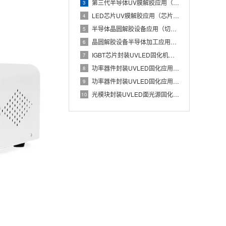
第三代半导体UV膜解胶应用（碳化硅晶圆低损伤解胶工艺）
3
LED芯片UV膜解胶应用（芯片蓝膜低应力分离处理）
4
半导体晶圆解胶设备应用（切割膜UV解胶辅助芯片安全取片）
5
晶圆解胶设备半导体加工应用（UV膜照射降低粘性实现晶圆无损分
6
IGBT芯片封装UVLED固化机应用（Die Attach胶
7
功率器件封装UVLED固化应用（IGBT芯片与散热基板稳定粘
8
功率器件封装UVLED固化应用有哪些优势？IGBT芯片与散热
9
光模块封装UVLED面光源固化应用（光器件胶水批量快速UV固
10