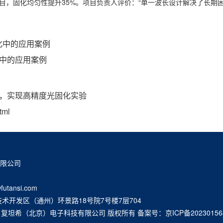
目，固化均匀性提升35%。项目负责人评价：“单一波长设计解决了长期
化中的应用案例
装中的应用案例
箱，实现高精度光固化实验
tml
有限公司
futansi.com
术开发区（通州）环景路18号院7号楼7层704
10-2025 复坦希（北京）电子科技有限公司 版权所有 备案号：
京ICP备20230156