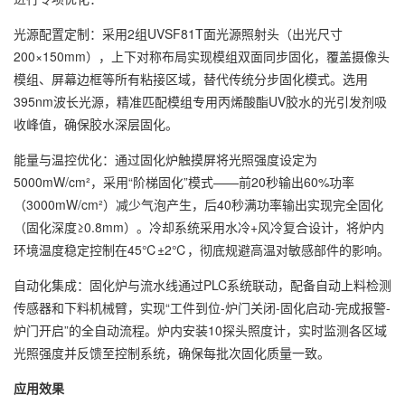
光源配置定制：采用2组UVSF81T面光源照射头（出光尺寸
200×150mm），上下对称布局实现模组双面同步固化，覆盖摄像头
模组、屏幕边框等所有粘接区域，替代传统分步固化模式。选用
395nm波长光源，精准匹配模组专用丙烯酸酯UV胶水的光引发剂吸
收峰值，确保胶水深层固化。
能量与温控优化：通过固化炉触摸屏将光照强度设定为
5000mW/cm²，采用“阶梯固化”模式——前20秒输出60%功率
（3000mW/cm²）减少气泡产生，后40秒满功率输出实现完全固化
（固化深度≥0.8mm）。冷却系统采用水冷+风冷复合设计，将炉内
环境温度稳定控制在45℃±2℃，彻底规避高温对敏感部件的影响。
自动化集成：固化炉与流水线通过PLC系统联动，配备自动上料检测
传感器和下料机械臂，实现“工件到位-炉门关闭-固化启动-完成报警-
炉门开启”的全自动流程。炉内安装10探头照度计，实时监测各区域
光照强度并反馈至控制系统，确保每批次固化质量一致。
应用效果