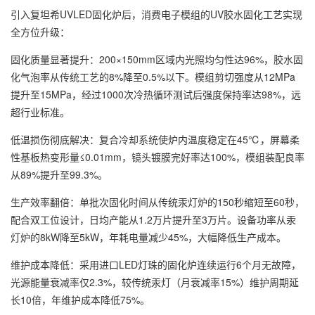
引入复坦希UVLED固化炉后，消费电子模组的UV胶水固化工艺实现
全方位升级：
固化质量显著提升：200×150mm区域内光照均匀性达96%，胶水固
化气泡率从传统工艺的8%降至0.5%以下。模组剪切强度从12MPa
提升至15MPa，经过1000次冷热循环测试后强度保持率达98%，远
超行业标准。
低温损伤彻底解决：复合冷却系统使炉内温度稳定在45℃，屏幕柔
性基板热变形量≤0.01mm，镜头镀膜完好率达100%，模组装配良率
从89%提升至99.3%。
生产效率翻倍：单批次固化时间从传统汞灯炉的150秒缩短至60秒，
配合双工位设计，日均产能从1.2万片提升至3万片。设备功率从汞
灯炉的8kW降至5kW，年耗电量减少45%，大幅降低生产成本。
维护成本降低：采用进口LED灯珠的固化炉连续运行6个月无故障，
光源能量衰减率仅2.3%，较传统汞灯（月衰减率15%）维护周期延
长10倍，年维护成本降低75%。