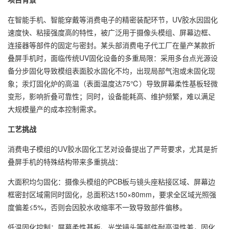
在智能手机、智能穿戴等消费电子的精密装配环节，UV胶水因固化
速度快、粘接强度高的特性，被广泛用于摄像头模组、屏幕边框、
连接器等部件的固定与密封。某头部消费电子代工厂在量产某款折
叠屏手机时，面临传统UV固化设备的多重局限：采用多台点光源设
备分步固化导致模组表面胶水固化不均，出现局部气泡或未固化现
象；汞灯固化炉的高温（表面温度达75℃）导致屏幕柔性基板轻微
变形，影响折叠可靠性；同时，设备能耗高、维护频繁，难以满足
大规模量产的成本控制需求。
工艺挑战
消费电子模组的UV胶水固化工艺对设备提出了严苛要求，尤其是折
叠屏手机的特殊结构带来多重挑战：
大面积均匀固化：摄像头模组的PCB板与镜头座粘接区域、屏幕边
框密封区域需同时固化，总面积达150×80mm，要求全区域光照强
度偏差≤5%，否则会因胶水收缩率不一致导致部件偏移。
低温固化控制：屏幕柔性基板、光学镜头等部件耐高温性差，固化