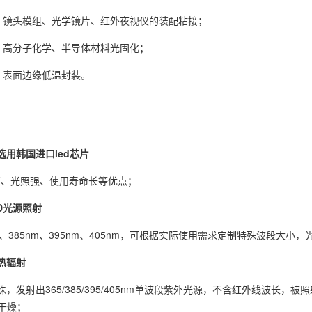
】
镜头模组、光学镜片、红外夜视仪的装配粘接；
】
高分子化学、半导体材料光固化；
】
表面边缘低温封装。
源选用韩国进口led芯片
量高、光照强、使用寿命长等优点；
D光源照射
m、385nm、395nm、405nm，可根据实际使用需求定制特殊波段大小
无热辐射
珠，发射出365/385/395/405nm单波段紫外光源，不含红外线波长
干燥；