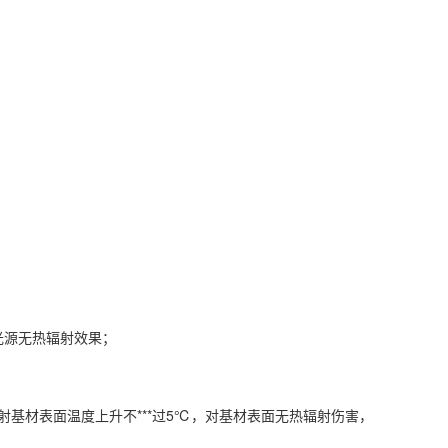
，光源无热辐射效果；
，被照射基材表面温度上升不***过5℃，对基材表面无热辐射伤害，