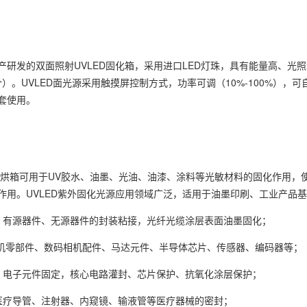
产研发的双面照射UVLED固化箱，采用进口LED灯珠，具有能量高、光照
个）。UVLED面光源采用触摸屏控制方式，功率可调（10%-100%）
套使用。
固化烘箱可用于UV胶水、油墨、光油、油漆、涂料等光敏材料的固化作用
作用。UVLED紫外固化光源应用领域广泛，适用于油墨印刷、工业产品
】
有源器件、无源器件的封装粘接，光纤光缆涂层表面油墨固化；
机零部件、数码相机配件、马达元件、半导体芯片、传感器、编码器等；
】
电子元件固定，核心电路灌封、芯片保护、抗氧化涂层保护；
医疗导管、注射器、内窥镜、输液管等医疗器械的密封；