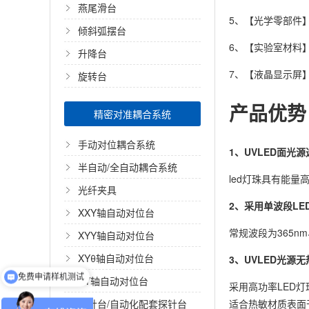
燕尾滑台
5、【光学零部件
倾斜弧摆台
6、【实验室材料
升降台
7、【液晶显示屏
旋转台
产品优势
精密对准耦合系统
手动对位耦合系统
1、UVLED面光
半自动/全自动耦合系统
led灯珠具有能
光纤夹具
2、采用单波段LE
XXY轴自动对位台
常规波段为365n
XYY轴自动对位台
免费申请样机测试
XYθ轴自动对位台
3、UVLED光源
获取产品选型资料
XY轴自动对位台
采用高功率LED灯
适合热敏材质表面
探针台/自动化配套探针台