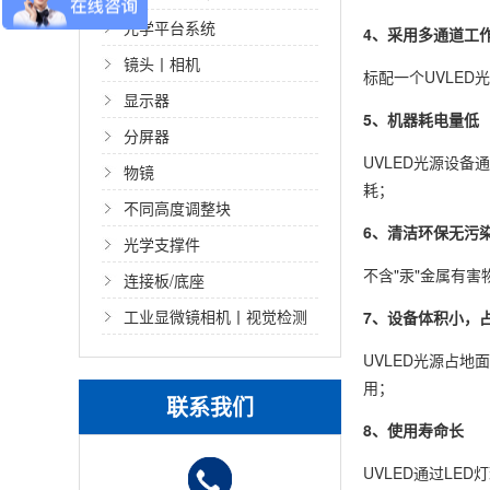
光学平台系统
4、采用多通道工
镜头丨相机
标配一个UVLE
显示器
5、机器耗电量低
分屏器
UVLED光源设备
物镜
耗；
不同高度调整块
6、清洁环保无污
光学支撑件
不含"汞"金属有
连接板/底座
工业显微镜相机丨视觉检测
7、设备体积小，
光源
UVLED光源占
用；
联系我们
8、使用寿命长
UVLED通过LE