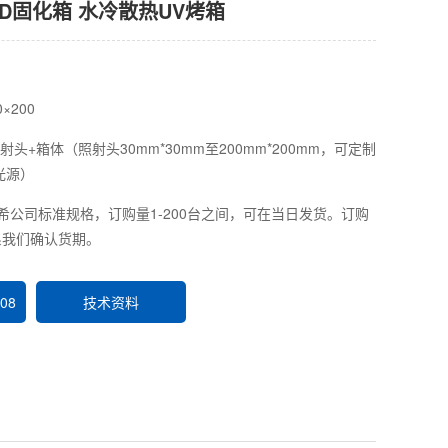
ED固化箱 水冷散热UV烤箱
0×200
射头+箱体（照射头30mm*30mm至200mm*200mm，可定制
光源）
坦希公司标准规格，订购量1-200台之间，可在当日发货。订购
系我们确认货期。
08
技术资料