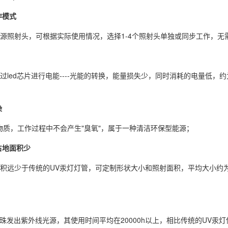
作模式
D光源照射头，可根据实际使用情况，选择1-4个照射头单独或同步工作，
通过led芯片进行电能----光能的转换，能量损失少，同时消耗的电量低
染
害物质，工作过程中不会产生"臭氧"，属于一种清洁环保型能源；
占地面积少
地面积远少于传统的UV汞灯灯管，可定制形状大小和照射面积，平均大小约为
D灯珠发出紫外线光源，其使用时间平均在20000h以上，相比传统的UV汞