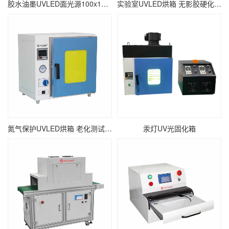
胶水油墨UVLED面光源100x100 瞬间固化面光源UV固化机
实验室UVLED烘箱 无影胶硬化紫外线UV烘干设备
氮气保护UVLED烘箱 老化测试紫外线UV固化箱
汞灯UV光固化箱