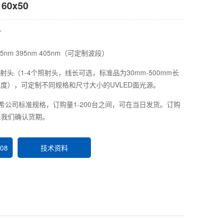
60x50
T
385nm 395nm 405nm（可定制波段）
射头（1-4个照射头，线长可选，标准品为30mm-500mm长
m宽度），可定制不同规格和尺寸大小的UVLED面光源。
坦希公司标准规格，订购量1-200台之间，可在当日发货。订购
系我们确认货期。
08
技术资料