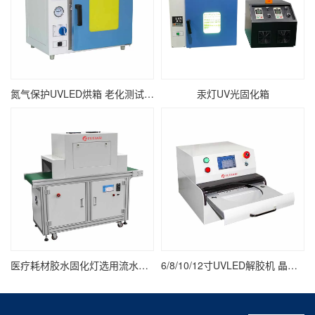
氮气保护UVLED烘箱 老化测试紫外线UV固化箱
汞灯UV光固化箱
医疗耗材胶水固化灯选用流水线UV固化炉
6/8/10/12寸UVLED解胶机 晶圆/UV膜/蓝膜/芯片/半导体uv解胶机