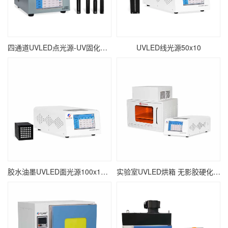
四通道UVLED点光源-UV固化点照射-∅16mm
UVLED线光源50x10
胶水油墨UVLED面光源100x100 瞬间固化面光源UV固化机
实验室UVLED烘箱 无影胶硬化紫外线UV烘干设备