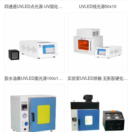
四通道UVLED点光源-UV固化点照射-∅16mm
UVLED线光源50x10
胶水油墨UVLED面光源100x100 瞬间固化面光源UV固化机
实验室UVLED烘箱 无影胶硬化紫外线UV烘干设备