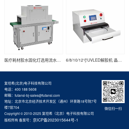
医疗耗材胶水固化灯选用流水线UV固化炉
6/8/10/12寸UVLED解胶机 晶圆/UV膜/蓝膜/芯片/半导体uv解胶机
复坦希(北京)电子科技有限公司
电话：400 188 5608
邮箱：futansi-bj-sales@futansi.com
地址：北京市北京经济技术开发区（通州）环景路18号院7号
楼7层704
微信扫一扫
Copyright © 2010-2025 复坦希（北京）电子科技有限公司
京ICP备2023015644号-1
版权所有 备案号：