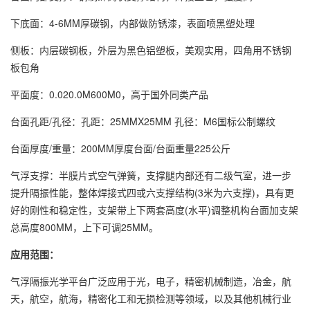
下底面：4-6MM厚碳钢，内部做防锈漆，表面喷黑塑处理
侧板：内层碳钢板，外层为黑色铝塑板，美观实用，四角用不锈钢
板包角
平面度：0.020.0M600M0，高于国外同类产品
台面孔距/孔径：孔距：25MMX25MM 孔径：M6国标公制螺纹
台面厚度/重量：200MM厚度台面/台面重量225公斤
气浮支撑：半膜片式空气弹簧，支撑腿内部还有二级气室，进一步
提升隔振性能，整体焊接式四或六支撑结构(3米为六支撑)，具有更
好的刚性和稳定性，支架带上下两套高度(水平)调整机构台面加支架
总高度800MM，上下可调25MM。
应用范围：
气浮隔振光学平台广泛应用于光，电子，精密机械制造，冶金，航
天，航空，航海，精密化工和无损检测等领域，以及其他机械行业