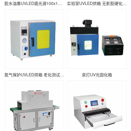
胶水油墨UVLED面光源100x100 瞬间固化面光源UV固化机
实验室UVLED烘箱 无影胶硬化紫外线UV烘干设备
氮气保护UVLED烘箱 老化测试紫外线UV固化箱
汞灯UV光固化箱