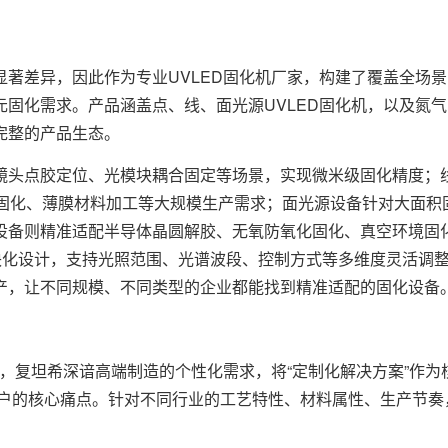
差异，因此作为专业UVLED固化机厂家，构建了覆盖全场景
固化需求。产品涵盖点、线、面光源UVLED固化机，以及氮
完整的产品生态。
头点胶定位、光模块耦合固定等场景，实现微米级固化精度；
油固化、薄膜材料加工等大规模生产需求；面光源设备针对大面积
设备则精准适配半导体晶圆解胶、无氧防氧化固化、真空环境固
块化设计，支持光照范围、光谱波段、控制方式等多维度灵活调
产，让不同规模、不同类型的企业都能找到精准适配的固化设备
，复坦希深谙高端制造的个性化需求，将“定制化解决方案”作为
决客户的核心痛点。针对不同行业的工艺特性、材料属性、生产节