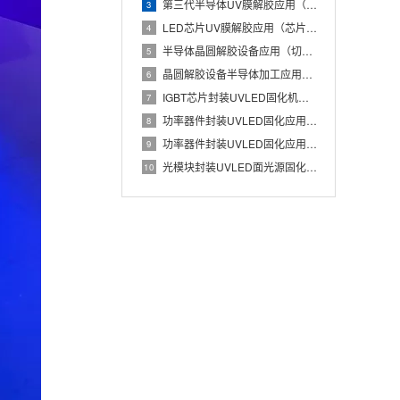
第三代半导体UV膜解胶应用（碳化硅晶圆低损伤解胶工艺）
3
LED芯片UV膜解胶应用（芯片蓝膜低应力分离处理）
4
半导体晶圆解胶设备应用（切割膜UV解胶辅助芯片安全取片）
5
晶圆解胶设备半导体加工应用（UV膜照射降低粘性实现晶圆无损分
6
IGBT芯片封装UVLED固化机应用（Die Attach胶
7
功率器件封装UVLED固化应用（IGBT芯片与散热基板稳定粘
8
功率器件封装UVLED固化应用有哪些优势？IGBT芯片与散热
9
光模块封装UVLED面光源固化应用（光器件胶水批量快速UV固
10