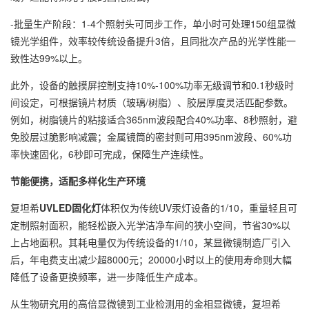
-批量生产阶段：1-4个照射头可同步工作，单小时可处理150组显微
镜光学组件，效率较传统设备提升3倍，且同批次产品的光学性能一
致性达99%以上。
此外，设备的触摸屏控制支持10%-100%功率无级调节和0.1秒级时
间设定，可根据镜片材质（玻璃/树脂）、胶层厚度灵活匹配参数。
例如，树脂镜片的粘接适合365nm波段配合40%功率、8秒照射，避
免胶层过脆影响减震；金属镜筒的密封则可用395nm波段、60%功
率快速固化，6秒即可完成，保障生产连续性。
节能便携，适配多样化生产环境
复坦希
UVLED固化灯
体积仅为传统UV汞灯设备的1/10，重量轻且可
定制照射面积，能轻松嵌入光学洁净车间的狭小空间，节省30%以
上占地面积。其耗电量仅为传统设备的1/10，某显微镜制造厂引入
后，年电费支出减少超8000元；20000小时以上的使用寿命则大幅
降低了设备更换频率，进一步降低生产成本。
从生物研究用的高倍显微镜到工业检测用的金相显微镜，复坦希