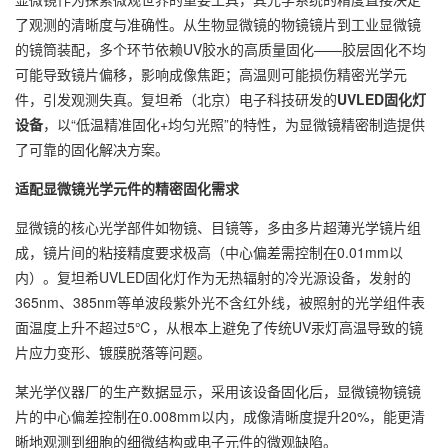
了观测的清晰度与准确性。从生物显微镜的物镜镜片到工业显微镜
的镜筒装配，多个环节依赖UV胶水的高质量固化——胶层固化不均
可能导致镜片偏移，影响成像焦距；高温则可能损伤精密光学元
件，引发观测失真。复坦希（北京）电子科技研发的
UVLED固化灯
设备
，以“低温精准固化+均匀光照”的特性，为显微镜精密制造提供
了可靠的固化解决方案。
适配显微镜光学元件的精密固化需求
显微镜的核心光学部件如物镜、目镜等，多由多片超薄光学镜片组
成，镜片间的粘接精度要求极高（中心偏差需控制在0.01mm以
内）。复坦希UVLED固化灯作为无热辐射的冷光源设备，发射的
365nm、385nm等单波段紫外光不含红外线，被照射的光学组件表
面温度上升不超过5℃，从根本上避免了传统UV汞灯高温导致的镜
片应力变形、镀膜脱落等问题。
某光学仪器厂的生产数据显示，采用该设备固化后，显微镜物镜镜
片的中心偏差控制在0.008mm以内，成像清晰度提升20%，能更清
晰地观测到细胞的细微结构或电子元件的微观缺陷。