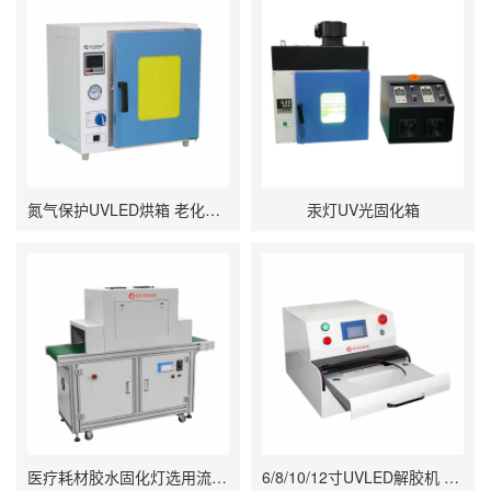
氮气保护UVLED烘箱 老化测试紫外线UV固化箱
汞灯UV光固化箱
医疗耗材胶水固化灯选用流水线UV固化炉
6/8/10/12寸UVLED解胶机 晶圆/UV膜/蓝膜/芯片/半导体uv解胶机