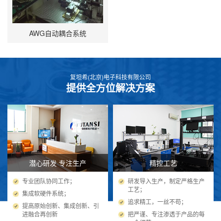
AWG自动耦合系统
复坦希(北京)电子科技有限公司
提供全方位解决方案
潜心研发 专注生产
精控工艺
专业团队协同工作；
研发导入生产，制定严格生产
工艺；
集成软硬件系统；
追求精工，一丝不苟；
提高原始创新、集成创新、引
进融合再创新
把严谨、专注渗透于产品的每