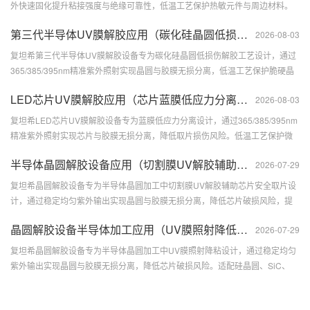
外快速固化提升粘接强度与绝缘可靠性，低温工艺保护热敏元件与周边材料。
多波长适配不同胶材，...
第三代半导体UV膜解胶应用（碳化硅晶圆低损伤解胶工艺）
2026-08-03
复坦希第三代半导体UV膜解胶设备专为碳化硅晶圆低损伤解胶工艺设计，通过
365/385/395nm精准紫外照射实现晶圆与胶膜无损分离，低温工艺保护脆硬晶
圆结构，均...
LED芯片UV膜解胶应用（芯片蓝膜低应力分离处理）
2026-08-03
复坦希LED芯片UV膜解胶设备专为蓝膜低应力分离设计，通过365/385/395nm
精准紫外照射实现芯片与胶膜无损分离，降低取片损伤风险。低温工艺保护微
型芯片结...
半导体晶圆解胶设备应用（切割膜UV解胶辅助芯片安全取片）
2026-07-29
复坦希晶圆解胶设备专为半导体晶圆加工中切割膜UV解胶辅助芯片安全取片设
计，通过稳定均匀紫外输出实现晶圆与胶膜无损分离，降低芯片破损风险，提
升取片良率与效率。适配...
晶圆解胶设备半导体加工应用（UV膜照射降低粘性实现晶圆无损分
2026-07-29
复坦希晶圆解胶设备专为半导体晶圆加工中UV膜照射降粘设计，通过稳定均匀
紫外输出实现晶圆与胶膜无损分离，降低芯片破损风险。适配硅晶圆、SiC、
MEMS及先进封装晶...