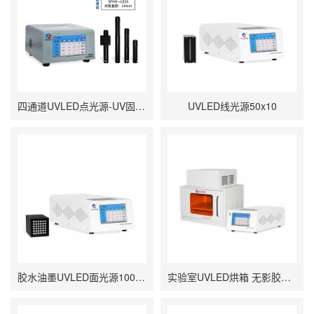
四通道UVLED点光源-UV固化点照射-∅16mm
UVLED线光源50x10
胶水油墨UVLED面光源100x100 瞬间固化面光源UV固化机
实验室UVLED烘箱 无影胶硬化紫外线UV烘干设备