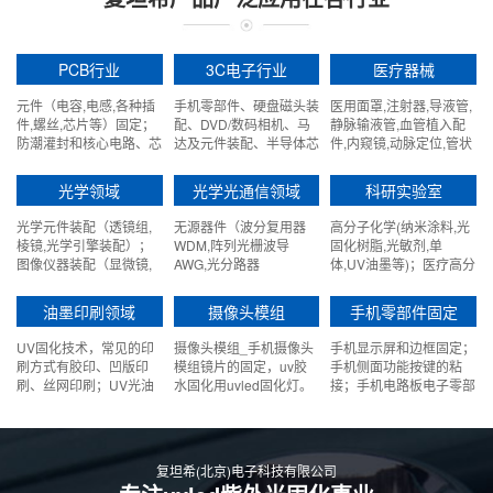
PCB行业
3C电子行业
医疗器械
元件（电容,电感,各种插
手机零部件、硬盘磁头装
医用面罩,注射器,导液管,
件,螺丝,芯片等）固定；
配、DVD/数码相机、马
静脉输液管,血管植入配
防潮灌封和核心电路、芯
达及元件装配、半导体芯
件,内窥镜,动脉定位,管状
片保护,抗氧化涂层保
片、传感器生产等。
排水装置,气管管道,血液
护；电路板保型（角）涂
氧合器,助听器,探测,监控,
光学领域
光学光通信领域
科研实验室
层；地线，飞线,线圈固
以及图像器械,生物芯片,
定；波峰焊通孔掩膜。
粘接PVC,热塑料（聚碳
光学元件装配（透镜组,
无源器件（波分复用器
高分子化学(纳米涂料,光
酸脂据和ABS）等。
棱镜,光学引擎装配）；
WDM,阵列光栅波导
固化树脂,光敏剂,单
图像仪器装配（显微镜,
AWG,光分路器
体,UV油墨等)；医疗高分
内窥镜,红外仪,夜视仪,探
SPLITTER,光隔离器
子材料(医用塑料,导管),
头等）
ISOLATOR,）；有源器
微生物；光化学(光催化,
油墨印刷领域
摄像头模组
手机零部件固定
件（同轴器件
光激发,光合作用等)；半
TOSA/ROSA/BOSA,VCSEL，
导体(光加速蚀刻,切割,uv
UV固化技术，常见的印
摄像头模组_手机摄像头
手机显示屏和边框固定；
激光准直器等）特别是
胶带等。
刷方式有胶印、凹版印
模组镜片的固定，uv胶
手机侧面功能按键的粘
FTTX 低成本小型化塑料
刷、丝网印刷；UV光油
水固化用uvled固化灯。
接；手机电路板电子零部
封装结构；光纤光缆（外
上光处理
件用三防胶保护；手机液
涂层,标记,粘接，光纤陀
晶显示屏夹层玻璃封装；
螺仪）。
手机或电脑背面文字及图
案UV油墨烘干；手机摄
复坦希(北京)电子科技有限公司
像头模组镜片的固定。