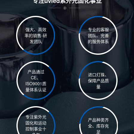
专注uvled紫外光固化事业
强大、高效
专业的客服
率的销售-研
团队、完善
发团队
的服务体系
产品通过
进口灯珠、
CE、
保障产品质
ISO9001质
量
量体系认证
专注紫外光
产品种类齐
固化和运动
全、库存充
控制事业十
足