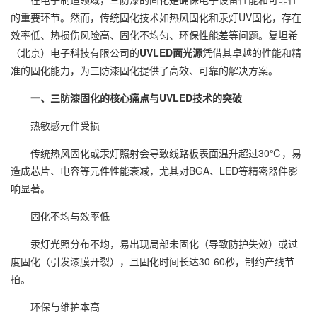
的重要环节。然而，传统固化技术如热风固化和汞灯UV固化，存在
效率低、热损伤风险高、固化不均匀、环保性能差等问题。复坦希
（北京）电子科技有限公司的
UVLED面光源
凭借其卓越的性能和精
准的固化能力，为三防漆固化提供了高效、可靠的解决方案。
一、三防漆固化的核心痛点与UVLED技术的突破
热敏感元件受损
传统热风固化或汞灯照射会导致线路板表面温升超过30℃，易
造成芯片、电容等元件性能衰减，尤其对BGA、LED等精密器件影
响显著。
固化不均与效率低
汞灯光照分布不均，易出现局部未固化（导致防护失效）或过
度固化（引发漆膜开裂），且固化时间长达30-60秒，制约产线节
拍。
环保与维护本高