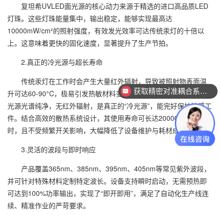
复坦希UVLED面光源的核心动力来源于精选的进口高品质LED
灯珠。这些灯珠能量集中，输出稳定，能够实现最高达
10000mW/cm²的照射强度，有效发光效率可达传统汞灯的十倍以
上。这意味着更快的固化速度，显著提升了生产节拍。
2.真正的冷光源与超长寿命
传统汞灯在工作时会产生大量红外辐射，导致被照射物表面温
获取精密对准耦合系统技术方案
升可达60-90°C，极易引发热敏材料变形或精密元件位移。复坦希面
光源光谱纯净，无红外辐射，是真正的“冷光源”，能完好保护敏感工
件。结合高效的散热系统设计，其使用寿命可长达20000至30000小
时，且不受频繁开关影响，大幅降低了设备维护与耗材成本。
3.灵活的波段与即时响应
产品覆盖365nm、385nm、395nm、405nm等常见紫外波段，
并可针对特殊材料定制特定波长。设备支持瞬时启动，无需预热即
可达到100%功率输出，实现了“即开即用”，满足了自动化生产线连
续、精准作业的严苛要求。