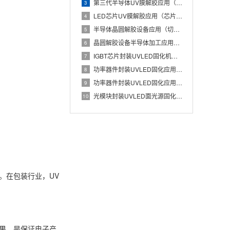
第三代半导体UV膜解胶应用（碳化硅晶圆低损伤解胶工艺）
3
LED芯片UV膜解胶应用（芯片蓝膜低应力分离处理）
4
半导体晶圆解胶设备应用（切割膜UV解胶辅助芯片安全取片）
5
晶圆解胶设备半导体加工应用（UV膜照射降低粘性实现晶圆无损分
6
IGBT芯片封装UVLED固化机应用（Die Attach胶
7
功率器件封装UVLED固化应用（IGBT芯片与散热基板稳定粘
8
功率器件封装UVLED固化应用有哪些优势？IGBT芯片与散热
9
光模块封装UVLED面光源固化应用（光器件胶水批量快速UV固
10
。在包装行业，UV
果，是保证电子产